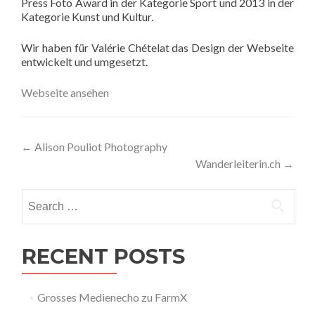
Press Foto Award in der Kategorie Sport und 2013 in der
Kategorie Kunst und Kultur.
Wir haben für Valérie Chételat das Design der Webseite
entwickelt und umgesetzt.
Webseite ansehen
Post
←
Alison Pouliot Photography
Wanderleiterin.ch
→
navigation
Search
for:
RECENT POSTS
Grosses Medienecho zu FarmX