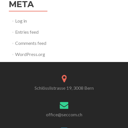
META
Log in
Entries feed
Comments feed
WordPress.org
Schlösslistrasse 19, 3008 Bern
office@seccom.ch