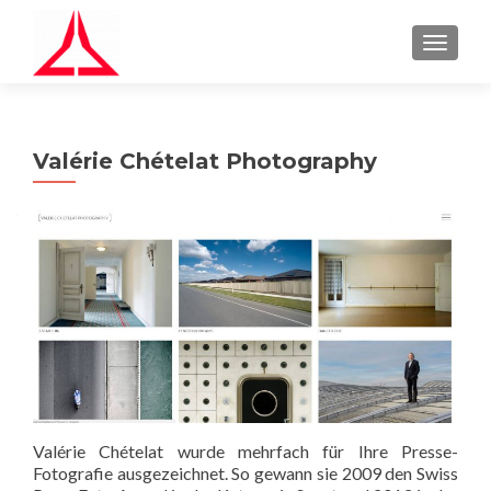
S
MENU
k
i
p
t
Valérie Chételat Photography
o
c
o
n
t
e
n
t
Valérie Chételat wurde mehrfach für Ihre Presse-
Fotografie ausgezeichnet. So gewann sie 2009 den Swiss